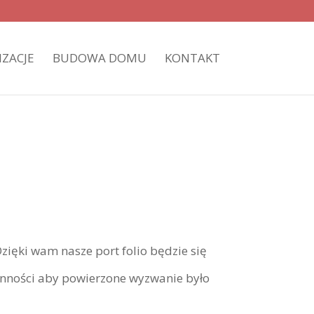
IZACJE
BUDOWA DOMU
KONTAKT
zięki wam nasze port folio będzie się
ranności aby powierzone wyzwanie było