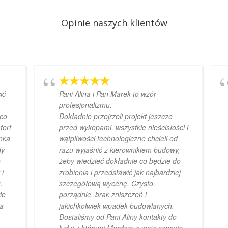
Opinie naszych klientów
ić
Pani Alina i Pan Marek to wzór
profesjonalizmu.
 co
Dokładnie przejrzeli projekt jeszcze
fort
przed wykopami, wszystkie nieścisłości i
inka
wątpliwości technologiczne chcieli od
dy
razu wyjaśnić z kierownikiem budowy,
e
żeby wiedzieć dokładnie co będzie do
 i
zrobienia i przedstawić jak najbardziej
.
szczegółową wycenę. Czysto,
ie
porządnie, brak zniszczeń i
wa
jakichkolwiek wpadek budowlanych.
Dostaliśmy od Pani Aliny kontakty do
ludzi z którymi Mardom często pracuje -