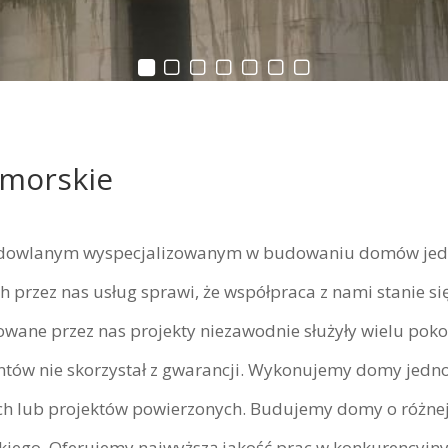
omorskie
dowlanym wyspecjalizowanym w budowaniu domów jednor
 przez nas usług sprawi, że współpraca z nami stanie si
zowane przez nas projekty niezawodnie służyły wielu p
lientów nie skorzystał z gwarancji. Wykonujemy domy jedn
h lub projektów powierzonych. Budujemy domy o różnej w
kiego. Oferujemy najwyższą jakość prac w konkurencyjn