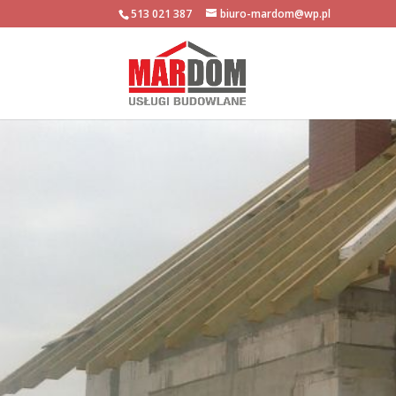
513 021 387
biuro-mardom@wp.pl