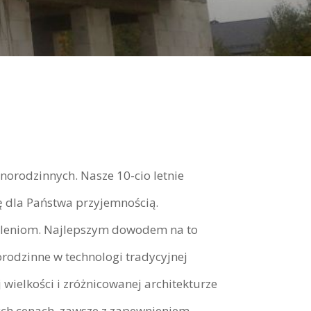
odzinnych. Nasze 10-cio letnie
ę dla Państwa przyjemnością.
okoleniom. Najlepszym dowodem na to
orodzinne w technologi tradycyjnej
ielkości i zróżnicowanej architekturze
ych cenach, zawsze z zapewnieniem