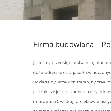
Firma budowlana – P
Jesteśmy przedsiębiorstwem ogólnobu
doświadczenie oraz jakość świadczonych
Dokładamy wszelkich starań, by zreali
jest fakt, że jeszcze żaden z naszych k
(murowanej), według projektów własnyc
na terenie całego województwa pomors